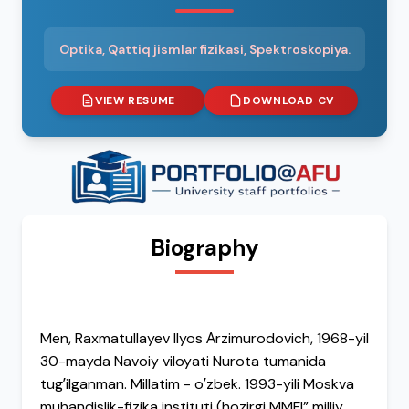
Optika, Qattiq jismlar fizikasi, Spektroskopiya.
VIEW RESUME
DOWNLOAD CV
Biography
Men, Raxmatullayev Ilyos Аrzimurodovich, 1968-yil
30-mayda Navoiy viloyati Nurota tumanida
tugʼilganman. Millatim - oʼzbek. 1993-yili Moskva
muhandislik-fizika instituti (hozirgi MMFI” milliy