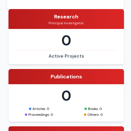
Umumiy ish stajim – 28 yil. Pеdagogik stajim - 21
yil.
Research
Principal Investigator
0
Active Projects
Publications
0
Articles: 0
Books: 0
Proceedings: 0
Others: 0