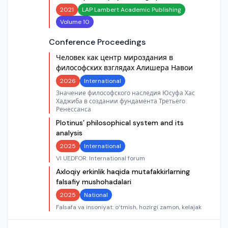
2021
LAP Lambert Academic Publishing
Volume 10
Conference Proceedings
Человек как центр мироздания в
философских взглядах Алишера Навои
2026
International
Значение философского наследия Юсуфа Хас
Хаджиба в создании фундамента Третьего
Ренессанса
Plotinus’ philosophical system and its
analysis
2025
International
VI UEDFOR. International forum
Axloqiy erkinlik haqida mutafakkirlarning
falsafiy mushohadalari
2025
National
Falsafa va insoniyat: o‘tmish, hozirgi zamon, kelajak