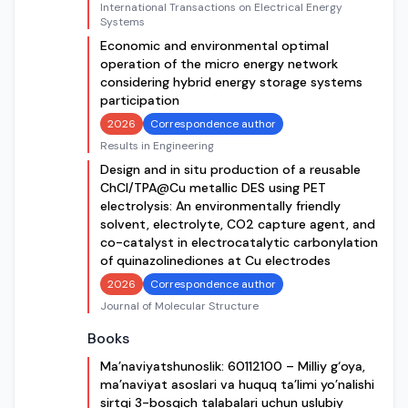
International Transactions on Electrical Energy
Systems
Economic and environmental optimal
operation of the micro energy network
considering hybrid energy storage systems
participation
2026
Correspondence author
Results in Engineering
Design and in situ production of a reusable
ChCl/TPA@Cu metallic DES using PET
electrolysis: An environmentally friendly
solvent, electrolyte, CO2 capture agent, and
co-catalyst in electrocatalytic carbonylation
of quinazolinediones at Cu electrodes
2026
Correspondence author
Journal of Molecular Structure
Books
Ma’naviyatshunoslik: 60112100 – Milliy g‘oya,
ma’naviyat asoslari va huquq ta’limi yo’nalishi
sirtqi 3-bosqich talabalari uchun uslubiy