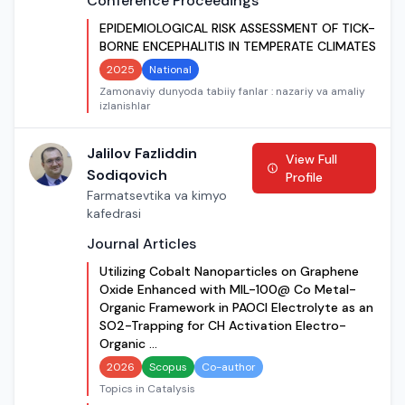
Conference Proceedings
EPIDEMIOLOGICAL RISK ASSESSMENT OF TICK-
BORNE ENCEPHALITIS IN TEMPERATE CLIMATES
2025
National
Zamonaviy dunyoda tabiiy fanlar : nazariy va amaliy
izlanishlar
Jalilov Fazliddin
View Full
Sodiqovich
Profile
Farmatsevtika va kimyo
kafedrasi
Journal Articles
Utilizing Cobalt Nanoparticles on Graphene
Oxide Enhanced with MIL-100@ Co Metal-
Organic Framework in PAOCl Electrolyte as an
SO2-Trapping for CH Activation Electro-
Organic …
2026
Scopus
Co-author
Topics in Catalysis