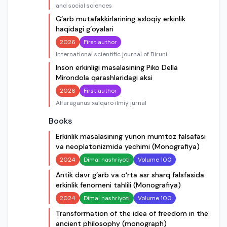
and social sciences
G‘arb mutafakkirlarining axloqiy erkinlik
haqidagi g‘oyalari
2026
First author
International scientific journal of Biruni
Inson erkinligi masalasining Piko Della
Mirondola qarashlaridagi aksi
2026
First author
Alfaraganus xalqaro ilmiy jurnal
Books
Erkinlik masalasining yunon mumtoz falsafasi
va neoplatonizmida yechimi (Monografiya)
2024
Dimal nashriyoti
Volume 100
Antik davr g‘arb va o‘rta asr sharq falsfasida
erkinlik fenomeni tahlili (Monografiya)
2024
Dimal nashriyoti
Volume 100
Transformation of the idea of freedom in the
ancient philosophy (monograph)