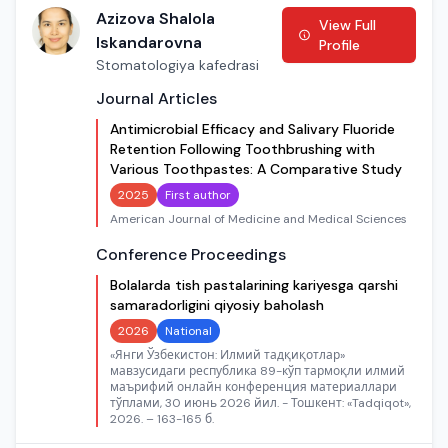
Azizova Shalola
View Full
Iskandarovna
Profile
Stomatologiya kafedrasi
Journal Articles
Antimicrobial Efficacy and Salivary Fluoride
Retention Following Toothbrushing with
Various Toothpastes: A Comparative Study
2025
First author
American Journal of Medicine and Medical Sciences
Conference Proceedings
Bolalarda tish pastalarining kariyesga qarshi
samaradorligini qiyosiy baholash
2026
National
«Янги Ўзбекистон: Илмий тадқиқотлар»
мавзусидаги республика 89-кўп тармоқли илмий
маърифий онлайн конференция материаллари
тўплами, 30 июнь 2026 йил. - Тошкент: «Tadqiqot»,
2026. – 163-165 б.