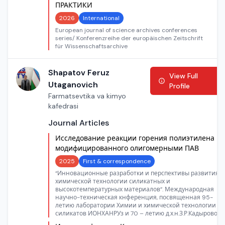
ПРАКТИКИ
2026
International
European journal of science archives conferences
series/ Konferenzreihe der europäischen Zeitschrift
für Wissenschaftsarchive
Shapatov Feruz
View Full
Utaganovich
Profile
Farmatsevtika va kimyo
kafedrasi
Journal Articles
Исследование реакции горения полиэтилена
модифицированного олигомерными ПАВ
2025
First & correspondence
“Инновационные разработки и перспективы развития
химической технологии силикатных и
высокотемпературных материалов”. Международная
научно-техническая кнференция, посвященная 95-
летию лаборатории Химии и химической технологии
силикатов ИОНХАНРУз и 70 – летию д.х.н.З.Р.Кадыровой.