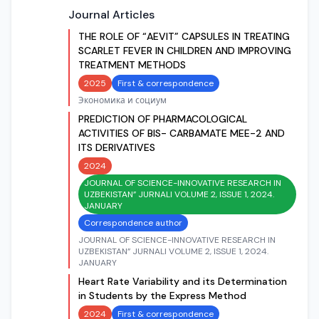
Journal Articles
THE ROLE OF “AEVIT” CAPSULES IN TREATING
SCARLET FEVER IN CHILDREN AND IMPROVING
TREATMENT METHODS
2025
First & correspondence
Экономика и социум
PREDICTION OF PHARMACOLOGICAL
ACTIVITIES OF BIS- CARBAMATE MEE-2 AND
ITS DERIVATIVES
2024
JOURNAL OF SCIENCE-INNOVATIVE RESEARCH IN
UZBEKISTAN” JURNALI VOLUME 2, ISSUE 1, 2024.
JANUARY
Correspondence author
JOURNAL OF SCIENCE-INNOVATIVE RESEARCH IN
UZBEKISTAN” JURNALI VOLUME 2, ISSUE 1, 2024.
JANUARY
Heart Rate Variability and its Determination
in Students by the Express Method
2024
First & correspondence