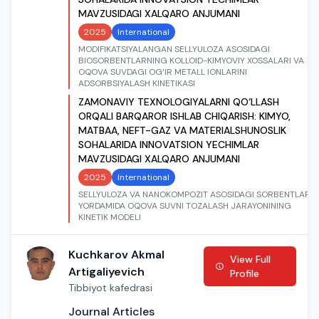
MAVZUSIDAGI XALQARO ANJUMANI
2025
International
MODIFIKATSIYALANGAN SELLYULOZA ASOSIDAGI
BIOSORBENTLARNING KOLLOID-KIMYOVIY XOSSALARI VA
OQOVA SUVDAGI OG‘IR METALL IONLARINI
ADSORBSIYALASH KINETIKASI
ZAMONAVIY TEXNOLOGIYALARNI QO‘LLASH
ORQALI BARQAROR ISHLAB CHIQARISH: KIMYO,
MATBAA, NEFT-GAZ VA MATERIALSHUNOSLIK
SOHALARIDA INNOVATSION YECHIMLAR
MAVZUSIDAGI XALQARO ANJUMANI
2025
International
SELLYULOZA VA NANOKOMPOZIT ASOSIDAGI SORBENTLAR
YORDAMIDA OQOVA SUVNI TOZALASH JARAYONINING
KINETIK MODELI
Kuchkarov Akmal
View Full
Artigaliyevich
Profile
Tibbiyot kafedrasi
Journal Articles