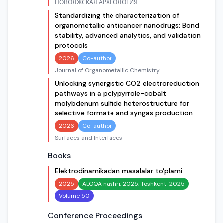
ПОВОЛЖСКАЯ АРХЕОЛОГИЯ
Standardizing the characterization of
organometallic anticancer nanodrugs: Bond
stability, advanced analytics, and validation
protocols
2026
Co-author
Journal of Organometallic Chemistry
Unlocking synergistic CO2 electroreduction
pathways in a polypyrrole-cobalt
molybdenum sulfide heterostructure for
selective formate and syngas production
2026
Co-author
Surfaces and Interfaces
Books
Elektrodinamikadan masalalar to'plami
2025
ALOQA nashri, 2025. Toshkent-2025
Volume 50
Conference Proceedings