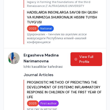
legacy in forming the foundations of the third
Renaissance // ALFRAGANUS UNIVERSITY
HADISLARDA INSONLARGA SAVOB ISH QILISH
VA KUNIMIZGA SHUKRONALIK HISSINI TUYISH
TUYG`USI
2023
National
Шукроналик - тинчлик ва аҳиллик асоси
мавзусидаги Республика илмий-амалий
конференцияси
Ergasheva Madina
View Full
Narimanovna
Profile
Ichki kasalliklar kafedrasi
Journal Articles
PROGNOSTIC METHOD OF PREDICTING THE
DEVELOPMENT OF SYSTEMIC INFLAMMATORY
RESPONSE IN CHILDREN OF THE FIRST YEAR OF
LIFE
2025
First author
NEW DAY IN MEDICINE