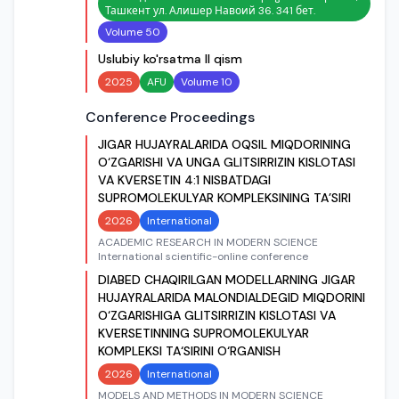
Ташкент ул. Алишер Навоий 36. 341 бет.
Volume 50
Uslubiy ko'rsatma II qism
2025
AFU
Volume 10
Conference Proceedings
JIGAR HUJAYRALARIDA OQSIL MIQDORINING
O‘ZGARISHI VA UNGA GLITSIRRIZIN KISLOTASI
VA KVERSETIN 4:1 NISBATDAGI
SUPROMOLEKULYAR KOMPLEKSINING TA’SIRI
2026
International
ACADEMIC RESEARCH IN MODERN SCIENCE
International scientific-online conference
DIABED CHAQIRILGAN MODELLARNING JIGAR
HUJAYRALARIDA MALONDIALDEGID MIQDORINI
O‘ZGARISHIGA GLITSIRRIZIN KISLOTASI VA
KVERSETINNING SUPROMOLEKULYAR
KOMPLEKSI TA‘SIRINI O‘RGANISH
2026
International
MODELS AND METHODS IN MODERN SCIENCE