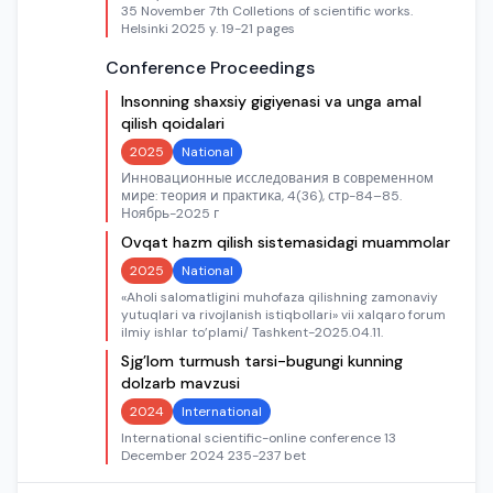
35 November 7th Colletions of scientific works.
Helsinki 2025 y. 19-21 pages
Conference Proceedings
Insonning shaxsiy gigiyenasi va unga amal
qilish qoidalari
2025
National
Инновационные исследования в современном
мире: теория и практика, 4(36), стр-84–85.
Ноябрь-2025 г
Ovqat hazm qilish sistemasidagi muammolar
2025
National
«Aholi salomatligini muhofaza qilishning zamonaviy
yutuqlari va rivojlanish istiqbollari» vii xalqaro forum
ilmiy ishlar to’plami/ Tashkent-2025.04.11.
Sjg’lom turmush tarsi-bugungi kunning
dolzarb mavzusi
2024
International
International scientific-online conference 13
December 2024 235-237 bet