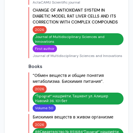
ActaCAMU Scientific journal
CHANGE OF ANTIOXIDANT SYSTEM IN
DIABETIC MODEL RAT LIVER CELLS AND ITS
CORRECTION WITH COMPLEX COMPOUNDS
2026
Journal of Multidisciplinary Sciences and
Innovations
First author
Journal of Multidisciplinary Sciences and Innovations
Books
“Обмен веществ и общие понятия
метаболизма. Биохимия питания”.
2026
“Тipograf” нашриёти, Ташкент ул. Алишер
Навоий 36. 101 бет
Volume 50
Биохимия веществ в живом организме
2026
88Свидетелство № 851684“Тipograf” нашриёти,