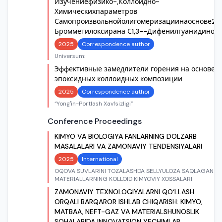
Изучениефизико-,Коллоидно-
Химическихпараметров
Самопроизвольнойолигомеризациинаоснове2-
Бромметилоксирана С1,3--Дифенилгуанидином
2025
Correspondence author
Universum:
Эффективные замедлители горения на основе
эпоксидных коллоидных композиции
2025
Correspondence author
“Yongʻin-Portlash Xavfsizligi”
Conference Proceedings
KIMYO VA BIOLOGIYA FANLARNING DOLZARB
MASALALARI VA ZAMONAVIY TENDENSIYALARI
2025
International
OQOVA SUVLARINI TOZALASHDA SELLYULOZA SAQLAGAN
MATERIALLARNING KOLLOID KIMYOVIY XOSSALARI
ZAMONAVIY TEXNOLOGIYALARNI QO‘LLASH
ORQALI BARQAROR ISHLAB CHIQARISH: KIMYO,
MATBAA, NEFT-GAZ VA MATERIALSHUNOSLIK
SOHALARIDA INNOVATSION YECHIMLAR