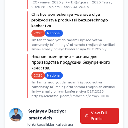
(20- yanvar 2025 yil) – T.: Qo’qon sh. 2025 Fevral,
2026 28-To’plam. 1-son 203-204 b.
Chistiye pomesheniya –osnova dlya
proizvodstva produktsii bezuprechnogo
kachestva
2025
National
Ilm fan taraqqiyotida raqamli iqtisodiyot va
zamonaviy ta'limning o'rni hamda rivojlanish omillari
Ilmiy- amaliy onlayn konferensiya 03.11.2025 y
Чистые помещения – основа для
производства продукции безупречного
качества.
2025
National
Ilm fan taraqqiyotida raqamli iqtisodiyot va
zamonaviy ta'limning o'rni hamda rivojlanish omillari
Ilmiy- amaliy onlayn konferensiya 03.11.2025
https://scientific-jl.com/ilm/article/view/28006
Kenjayev Baxtiyor
View Full
Ismatovich
Profile
Ichki kasalliklar kafedrasi