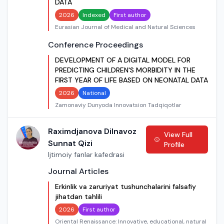
DATA
2026
Indexed
First author
Eurasian Journal of Medical and Natural Sciences
Conference Proceedings
DEVELOPMENT OF A DIGITAL MODEL FOR
PREDICTING CHILDREN'S MORBIDITY IN THE
FIRST YEAR OF LIFE BASED ON NEONATAL DATA
2026
National
Zamonaviy Dunyoda Innovatsion Tadqiqotlar
Raximdjanova Dilnavoz
View Full
Sunnat Qizi
Profile
Ijtimoiy fanlar kafedrasi
Journal Articles
Erkinlik va zaruriyat tushunchalarini falsafiy
jihatdan tahlili
2026
First author
Oriental Renaissance: Innovative, educational, natural