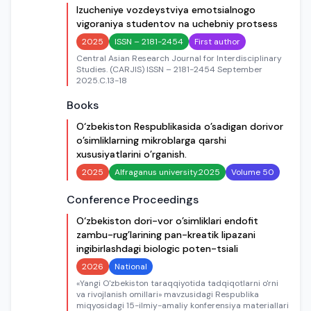
Izucheniye vozdeystviya emotsialnogo
vigoraniya studentov na uchebniy protsess
2025
ISSN – 2181-2454
First author
Central Asian Research Journal for Interdisciplinary
Studies. (CARJIS) ISSN – 2181-2454 September
2025.C.13-18
Books
O‘zbekiston Respublikasida o’sadigan dorivor
o’simliklarning mikroblarga qarshi
xususiyatlarini o’rganish.
2025
Alfraganus university.2025
Volume 50
Conference Proceedings
O‘zbekiston dori-vor o’simliklari endofit
zambu-rug’larining pan-kreatik lipazani
ingibirlashdagi biologic poten-tsiali
2026
National
«Yangi O'zbekiston taraqqiyotida tadqiqotlarni o'rni
va rivojlanish omillari» mavzusidagi Respublika
miqyosidagi 15-ilmiy-amaliy konferensiya materiallari