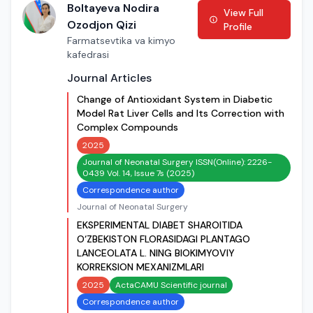
Boltayeva Nodira
View Full
Ozodjon Qizi
Profile
Farmatsevtika va kimyo
kafedrasi
Journal Articles
Change of Antioxidant System in Diabetic
Model Rat Liver Cells and Its Correction with
Complex Compounds
2025
Journal of Neonatal Surgery ISSN(Online): 2226-
0439 Vol. 14, Issue 7s (2025)
Correspondence author
Journal of Neonatal Surgery
EKSPERIMENTAL DIABET SHAROITIDA
O‘ZBEKISTON FLORASIDAGI PLANTAGO
LANCEOLATA L. NING BIOKIMYOVIY
KORREKSION MEXANIZMLARI
2025
ActaCAMU Scientific journal
Correspondence author