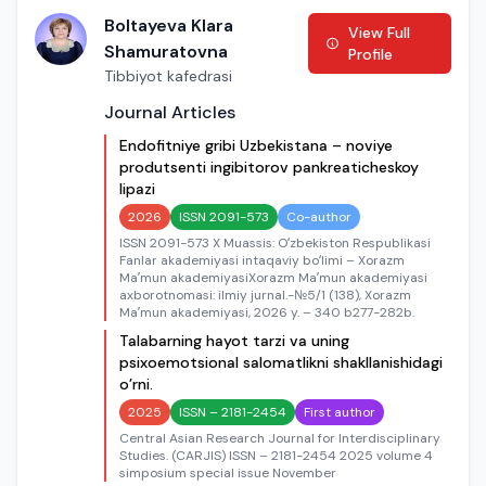
Boltayeva Klara
View Full
Shamuratovna
Profile
Tibbiyot kafedrasi
Journal Articles
Endofitniye gribi Uzbekistana – noviye
produtsenti ingibitorov pankreaticheskoy
lipazi
2026
ISSN 2091-573
Co-author
ISSN 2091-573 X Muassis: Oʻzbekiston Respublikasi
Fanlar akademiyasi intaqaviy boʻlimi – Xorazm
Maʼmun akademiyasiXorazm Maʼmun akademiyasi
axborotnomasi: ilmiy jurnal.-№5/1 (138), Xorazm
Maʼmun akademiyasi, 2026 y. – 340 b277-282b.
Talabarning hayot tarzi va uning
psixoemotsional salomatlikni shakllanishidagi
o’rni.
2025
ISSN – 2181-2454
First author
Central Asian Research Journal for Interdisciplinary
Studies. (CARJIS) ISSN – 2181-2454 2025 volume 4
simposium special issue November