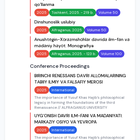
qo’llanma
2025
Toshkent, 2025. - 219 b.
Volume 50
Dinshunoslik uslubiy
2025
Alfraganus, 2025
Volume 50
Аnushtеgin-Xоrаzmshоhlаr dаvridа ilm-fаn vа
mаdаniy hаyоt. Monografiya
2025
Alfraganus, 2025. - 123 b.
Volume 100
Conference Proceedings
BIRINCHI RENESSАNS DАVRI АLLOMАLАRINING
TАBIIY ILMIY VА FАLSАFIY MEROSI
2025
International
The importance of Yusuf Khas Hajib’s philosophical
legacy in forming the foundations of the third
Renaissance // ALFRAGANUS UNIVERSITY
UYG’ONISH DAVRI ILM-FANI VA MADANIYATI:
MАRKАZIY OSIYO VA YEVROPA
2025
International
The importance of Yusuf Khas Hajib’s philosophical