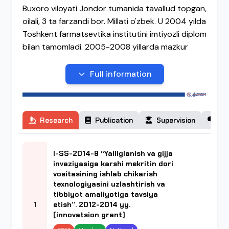
Buxoro viloyati Jondor tumanida tavallud topgan,
oilali, 3 ta farzandi bor. Millati o'zbek. U 2004 yilda
Toshkent farmatsevtika institutini imtiyozli diplom
bilan tamomladi. 2005-2008 yillarda mazkur
institutning toksikologik kimyo kafedrasida
aspirant bo‘lib, mehnat faoliyatini olib bordi.
Full information
2005 yilda Toshkent farmatsevtika institutining
aspiranturasini tugatib, toksikologik kimyo
kafedrasida assistent bo‘lib ishladi. 2008 yilda
Research
Publication
Supervision
Co
“Sud-kimyo amaliyoti uchun geksamidinni biologik
ashyoviy dalillardan ajratib olish va tahlil usullarini
yaratish” mavzusida nomzodlik dissertatsiyasini
I-SS-2014-8 “Yalliglanish va gijja
himoya qildi. 2022 yilda “Antidepressant dori
invaziyasiga karshi mekritin dori
vositalari va spayslar modifikatsiyalarining kimyo-
vositasining ishlab chikarish
texnologiyasini uzlashtirish va
toksikologik va biofarmatsevtik xususiyatlari”
tibbiyot amaliyotiga tavsiya
mavzusi bo‘yicha DSc doktorlik dissertatsiyasini
1
etish”. 2012-2014 yy.
himoya qildi. 2010 – 2023 yillar oralig’ida
(innovatsion grant)
Toshkent farmatsevtika instituti katta o‘qituvchi,