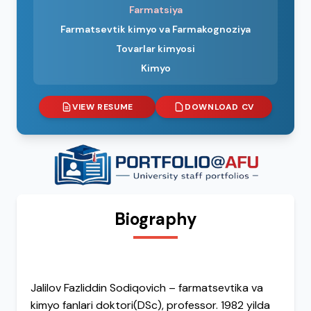
Farmatsiya
Farmatsevtik kimyo va Farmakognoziya
Tovarlar kimyosi
Kimyo
VIEW RESUME
DOWNLOAD CV
Biography
Jalilov Fazliddin Sodiqovich – farmatsevtika va
kimyo fanlari doktori(DSc), professor. 1982 yilda