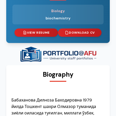
Biology
biochemistry
VIEW RESUME
DOWNLOAD CV
Biography
Бабаханова Дилноза Баходировна 1979
йилда Тошкент шахри Олмазор туманида
зиёли оиласида туғилган, миллати ўзбек,